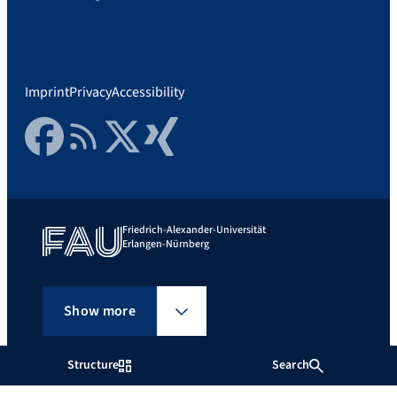
Imprint
Privacy
Accessibility
Facebook
RSS Feed
Twitter
Xing
Friedrich-Alexander-Universität
Erlangen-Nürnberg
Show more
Structure
Search