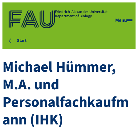
Friedrich-Alexander-Universität
Department of Biology
Menu
Start
Michael
Hümmer
,
M.A. und
Personalfachkaufm
ann (IHK)